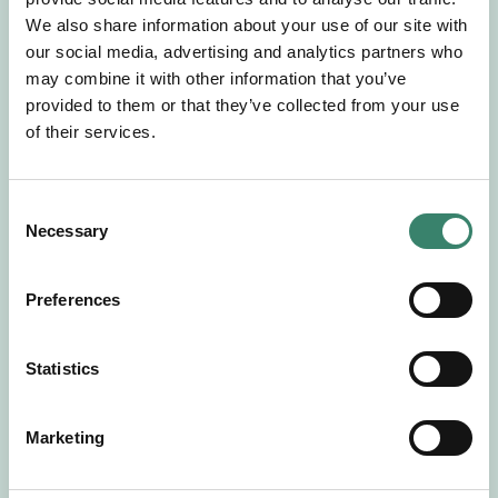
Gör en intresseanmälan så kontaktar vi dig med
We also share information about your use of our site with
mer information om våra aktuella uppdrag.
our social media, advertising and analytics partners who
Tillsammans matchar vi dig mot ditt
may combine it with other information that you’ve
drömuppdrag. Välkommen!
provided to them or that they’ve collected from your use
of their services.
Tillbaka till Sverek
C
Necessary
o
n
s
Preferences
e
n
t
Statistics
S
e
Marketing
l
e