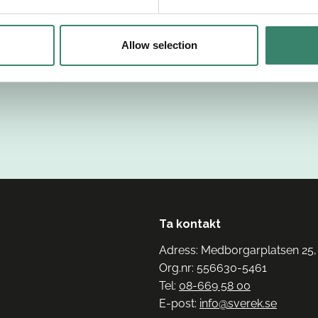
Allow selection
Ta kontakt
Adress: Medborgarplatsen 25,
Org.nr: 556630-5461
Tel:
08-669 58 00
E-post:
info@sverek.se