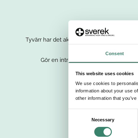
Tyvärr har det aktuella jobbet tagits bort då
up
Consent
Gör en intresseanmälan så kontaktar 
This website uses cookies
We use cookies to personalis
information about your use of
other information that you’ve
C
Necessary
o
n
s