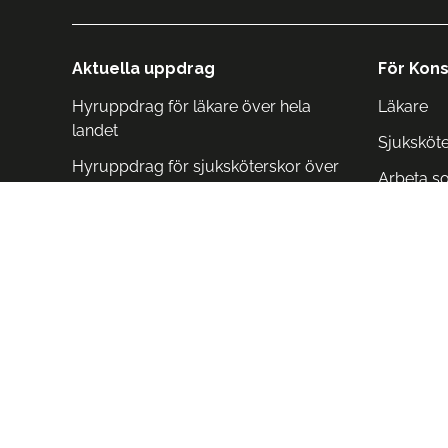
Aktuella uppdrag
För Kons
Hyruppdrag för läkare över hela
Läkare
landet
Sjuksköt
Hyruppdrag för sjuksköterskor över
Arbeta s
hela landet
Arbeta i 
Arbeta i