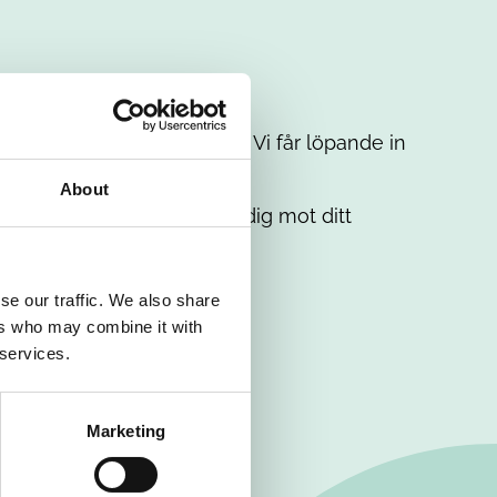
t intresse. Misströsta inte. Vi får löpande in
em.
About
. Tillsammans matchar vi dig mot ditt
se our traffic. We also share
ers who may combine it with
 services.
Marketing