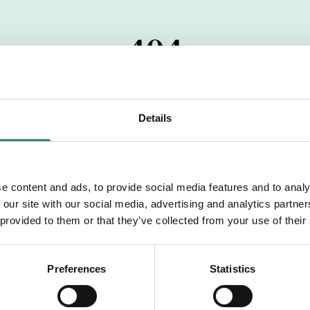
404
 startdatumet har passerats. Vi uppskattar verkligen dit
pdrag, ibland snabbare än vad vi hinner publicera d
Details
vi dig med mer information om våra aktuella uppdrag
drömuppdrag. Välkommen!
e content and ads, to provide social media features and to analy
 our site with our social media, advertising and analytics partn
Tillbaka till Sverek
 provided to them or that they’ve collected from your use of their
Preferences
Statistics