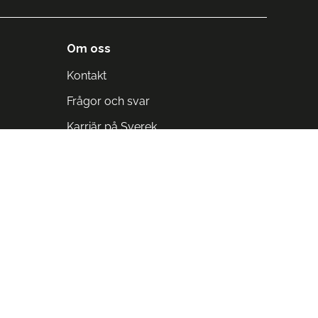
Om oss
Kontakt
Frågor och svar
Karriär på Sverek
Blodomloppet
Rädda liv på arbetstid