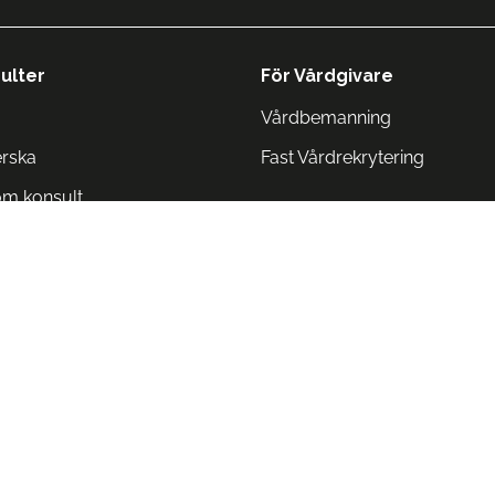
ulter
För Vårdgivare
Vårdbemanning
erska
Fast Vårdrekrytering
om konsult
Norge
 Danmark