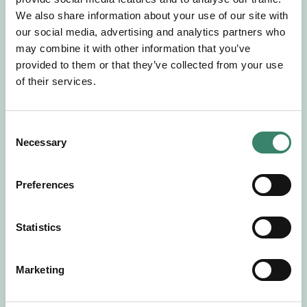
Gör en intresseanmälan så kontaktar vi dig med
We also share information about your use of our site with
mer information om våra aktuella uppdrag.
our social media, advertising and analytics partners who
Tillsammans matchar vi dig mot ditt
may combine it with other information that you’ve
drömuppdrag. Välkommen!
provided to them or that they’ve collected from your use
of their services.
Tillbaka till Sverek
C
Necessary
o
n
s
Preferences
e
n
t
Statistics
S
e
Marketing
l
e