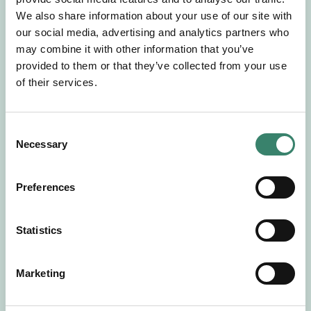
Gör en intresseanmälan så kontaktar vi dig med
We also share information about your use of our site with
mer information om våra aktuella uppdrag.
our social media, advertising and analytics partners who
Tillsammans matchar vi dig mot ditt
may combine it with other information that you’ve
drömuppdrag. Välkommen!
provided to them or that they’ve collected from your use
of their services.
Tillbaka till Sverek
C
Necessary
o
n
s
Preferences
e
n
t
Statistics
S
e
Marketing
l
e