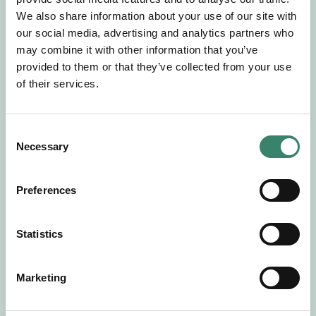
Gör en intresseanmälan så kontaktar vi dig med
We also share information about your use of our site with
mer information om våra aktuella uppdrag.
our social media, advertising and analytics partners who
Tillsammans matchar vi dig mot ditt
may combine it with other information that you’ve
drömuppdrag. Välkommen!
provided to them or that they’ve collected from your use
of their services.
Tillbaka till Sverek
C
Necessary
o
n
s
Preferences
e
n
t
Statistics
S
e
Marketing
l
e