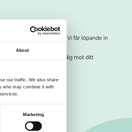
t intresse. Misströsta inte. Vi får löpande in
em.
About
. Tillsammans matchar vi dig mot ditt
se our traffic. We also share
ers who may combine it with
 services.
Marketing