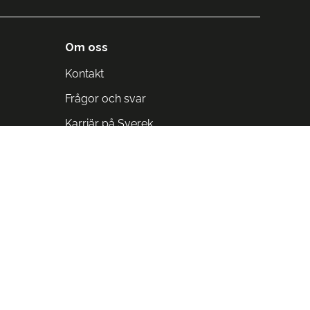
Om oss
Kontakt
Frågor och svar
Karriär på Sverek
Blodomloppet
Rädda liv på arbetstid