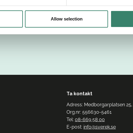
Allow selection
Ta kontakt
Adress: Medborgarplatsen 25,
Org.nr: 556630-5461
Tel:
08-669 58 00
E-post:
info@sverek.se