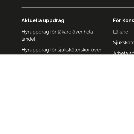
Aktuella uppdrag
För Kons
Hyruppdrag för läkare över hela
Läkare
landet
Sjuksköt
Hyruppdrag för sjuksköterskor över
Arbeta s
hela landet
Arbeta i 
Arbeta i