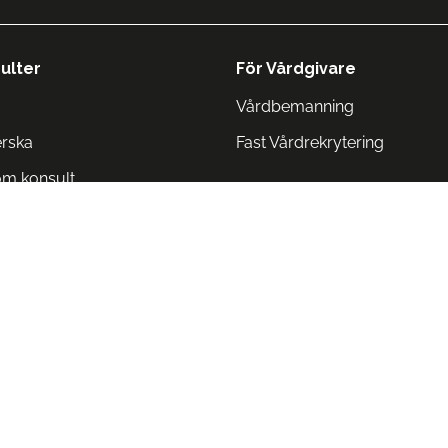
ulter
För Vårdgivare
Vårdbemanning
erska
Fast Vårdrekrytering
om konsult
Norge
 Danmark