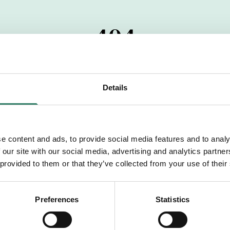
404
 startdatumet har passerats. Vi uppskattar verkligen dit
pdrag, ibland snabbare än vad vi hinner publicera d
Details
vi dig med mer information om våra aktuella uppdrag
drömuppdrag. Välkommen!
e content and ads, to provide social media features and to analy
 our site with our social media, advertising and analytics partn
Tillbaka till Sverek
 provided to them or that they’ve collected from your use of their
Preferences
Statistics