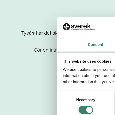
Tyvärr har det aktuella jobbet tagits bort då
up
Consent
Gör en intresseanmälan så kontaktar 
This website uses cookies
We use cookies to personalis
information about your use of
other information that you’ve
C
Necessary
o
n
s