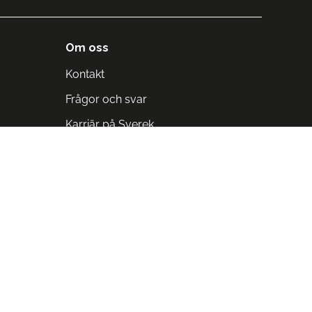
Om oss
Kontakt
Frågor och svar
Karriär på Sverek
Blodomloppet
Rädda liv på arbetstid