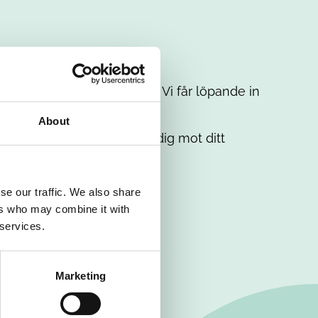
t intresse. Misströsta inte. Vi får löpande in
em.
About
. Tillsammans matchar vi dig mot ditt
se our traffic. We also share
ers who may combine it with
 services.
Marketing