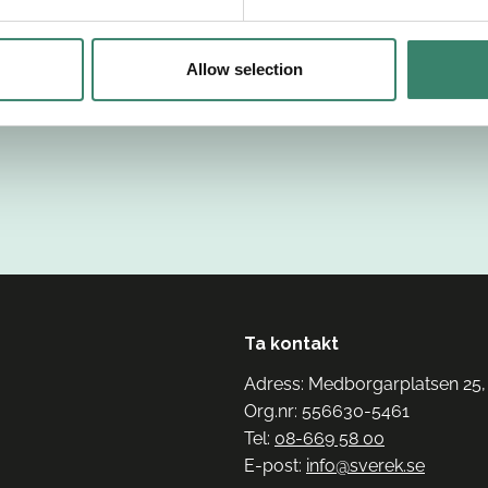
Allow selection
Ta kontakt
Adress: Medborgarplatsen 25,
Org.nr: 556630-5461
Tel:
08-669 58 00
E-post:
info@sverek.se