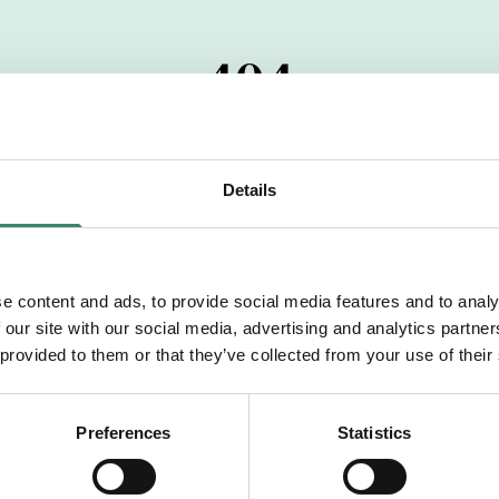
404
 startdatumet har passerats. Vi uppskattar verkligen dit
pdrag, ibland snabbare än vad vi hinner publicera d
Details
vi dig med mer information om våra aktuella uppdrag
drömuppdrag. Välkommen!
e content and ads, to provide social media features and to analy
 our site with our social media, advertising and analytics partn
Tillbaka till Sverek
 provided to them or that they’ve collected from your use of their
Preferences
Statistics