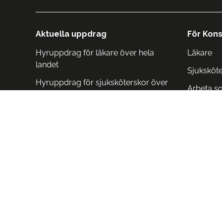
Aktuella uppdrag
För Kons
Hyruppdrag för läkare över hela
Läkare
landet
Sjuksköt
Hyruppdrag för sjuksköterskor över
Arbeta s
hela landet
Arbeta i 
Arbeta i