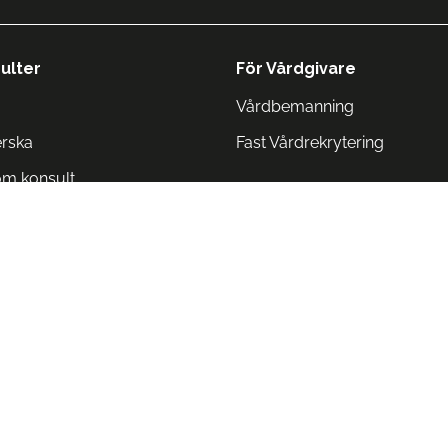
ulter
För Vårdgivare
Vårdbemanning
erska
Fast Vårdrekrytering
om konsult
Norge
 Danmark