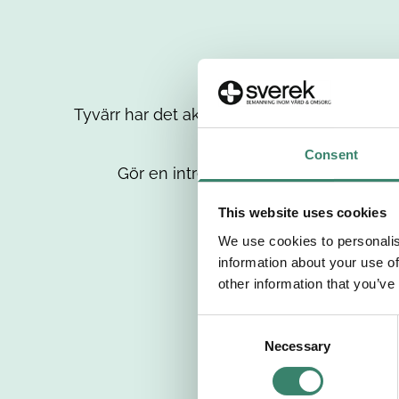
Tyvärr har det aktuella jobbet tagits bort då
up
Consent
Gör en intresseanmälan så kontaktar 
This website uses cookies
We use cookies to personalis
information about your use of
other information that you’ve
C
Necessary
o
n
s