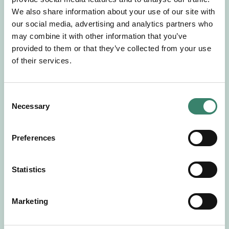
Gör en intresseanmälan så kontaktar vi dig med
We also share information about your use of our site with
mer information om våra aktuella uppdrag.
our social media, advertising and analytics partners who
Tillsammans matchar vi dig mot ditt
may combine it with other information that you’ve
drömuppdrag. Välkommen!
provided to them or that they’ve collected from your use
of their services.
Tillbaka till Sverek
C
Necessary
o
n
s
Preferences
e
n
t
Statistics
S
e
Marketing
l
e