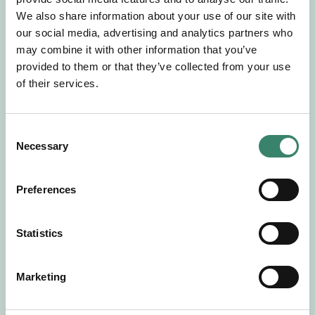
Gör en intresseanmälan så kontaktar vi dig med
We also share information about your use of our site with
mer information om våra aktuella uppdrag.
our social media, advertising and analytics partners who
Tillsammans matchar vi dig mot ditt
may combine it with other information that you’ve
drömuppdrag. Välkommen!
provided to them or that they’ve collected from your use
of their services.
Tillbaka till Sverek
C
Necessary
o
n
s
Preferences
e
n
t
Statistics
S
e
Marketing
l
e