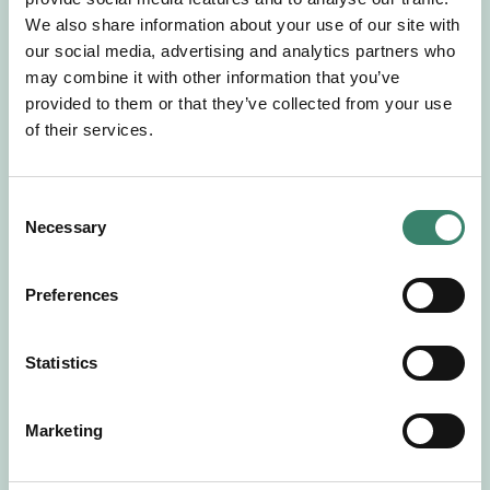
Gör en intresseanmälan så kontaktar vi dig med
We also share information about your use of our site with
mer information om våra aktuella uppdrag.
our social media, advertising and analytics partners who
Tillsammans matchar vi dig mot ditt
may combine it with other information that you’ve
drömuppdrag. Välkommen!
provided to them or that they’ve collected from your use
of their services.
Tillbaka till Sverek
C
Necessary
o
n
s
Preferences
e
n
t
Statistics
S
e
Marketing
l
e