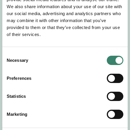
Gör en intresseanmälan så kontaktar vi dig med
We also share information about your use of our site with
mer information om våra aktuella uppdrag.
our social media, advertising and analytics partners who
Tillsammans matchar vi dig mot ditt
may combine it with other information that you’ve
drömuppdrag. Välkommen!
provided to them or that they’ve collected from your use
of their services.
Tillbaka till Sverek
C
Necessary
o
n
s
Preferences
e
n
t
Statistics
S
e
Marketing
l
e