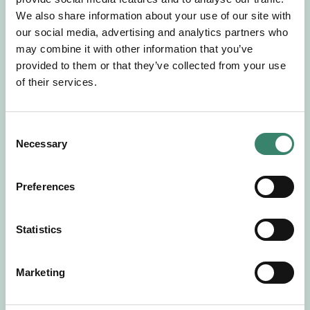
Gör en intresseanmälan så kontaktar vi dig med
We also share information about your use of our site with
mer information om våra aktuella uppdrag.
our social media, advertising and analytics partners who
Tillsammans matchar vi dig mot ditt
may combine it with other information that you’ve
drömuppdrag. Välkommen!
provided to them or that they’ve collected from your use
of their services.
Tillbaka till Sverek
C
Necessary
o
n
s
Preferences
e
n
t
Statistics
S
e
Marketing
l
e