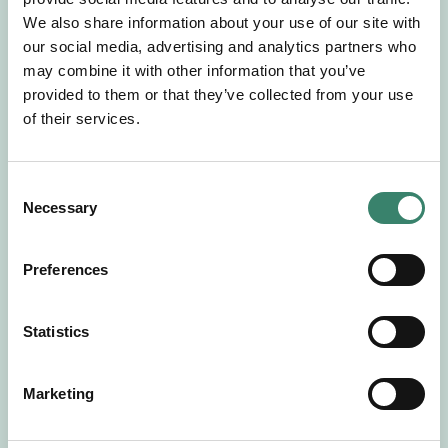
Gör en intresseanmälan så kontaktar vi dig med
We also share information about your use of our site with
mer information om våra aktuella uppdrag.
our social media, advertising and analytics partners who
Tillsammans matchar vi dig mot ditt
may combine it with other information that you’ve
drömuppdrag. Välkommen!
provided to them or that they’ve collected from your use
of their services.
Tillbaka till Sverek
C
Necessary
o
n
s
Preferences
e
n
t
Statistics
S
e
Marketing
l
e