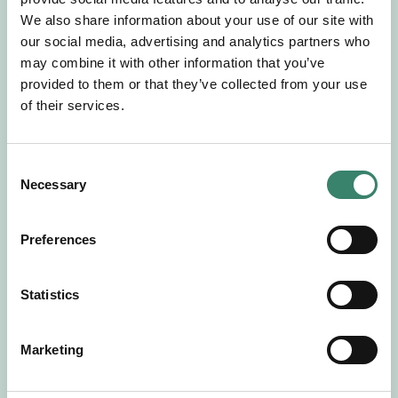
Gör en intresseanmälan så kontaktar vi dig med
We also share information about your use of our site with
mer information om våra aktuella uppdrag.
our social media, advertising and analytics partners who
Tillsammans matchar vi dig mot ditt
may combine it with other information that you’ve
drömuppdrag. Välkommen!
provided to them or that they’ve collected from your use
of their services.
Tillbaka till Sverek
C
Necessary
o
n
s
Preferences
e
n
t
Statistics
S
e
Marketing
l
e