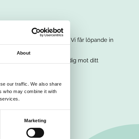
t intresse. Misströsta inte. Vi får löpande in
em.
About
. Tillsammans matchar vi dig mot ditt
se our traffic. We also share
ers who may combine it with
 services.
Marketing