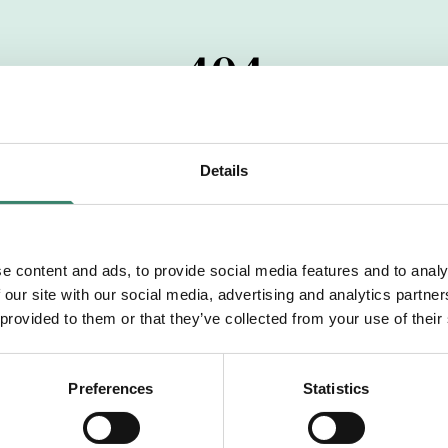
404
 startdatumet har passerats. Vi uppskattar verkligen dit
pdrag, ibland snabbare än vad vi hinner publicera d
Details
vi dig med mer information om våra aktuella uppdrag
drömuppdrag. Välkommen!
e content and ads, to provide social media features and to analy
 our site with our social media, advertising and analytics partn
Tillbaka till Sverek
 provided to them or that they’ve collected from your use of their
Preferences
Statistics