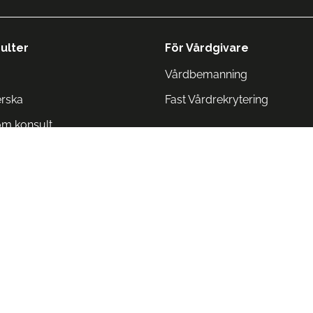
ulter
För Vårdgivare
Vårdbemanning
erska
Fast Vårdrekrytering
om konsult
Norge
 Danmark