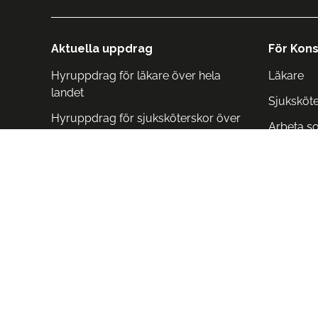
Aktuella uppdrag
För Kons
Hyruppdrag för läkare över hela
Läkare
landet
Sjuksköt
Hyruppdrag för sjuksköterskor över
Arbeta s
hela landet
Arbeta i 
Arbeta i