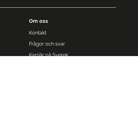
Om oss
Kontakt
Frågor och svar
Karriär på Sverek
Blodomloppet
Rädda liv på arbetstid