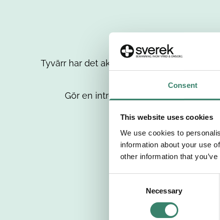
Tyvärr har det aktuella jobbet tagits bort då
up
Consent
Gör en intresseanmälan så kontaktar 
This website uses cookies
We use cookies to personalis
information about your use of
other information that you’ve
C
Necessary
o
n
s