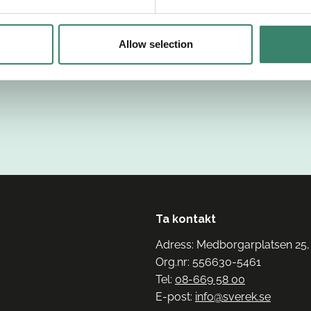
Allow selection
Ta kontakt
Adress: Medborgarplatsen 25,
Org.nr: 556630-5461
Tel:
08-669 58 00
E-post:
info@sverek.se