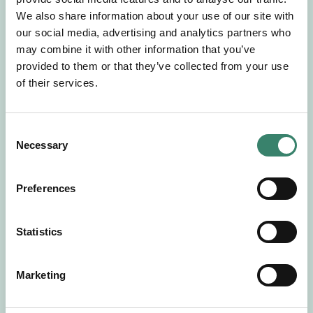
Gör en intresseanmälan så kontaktar vi dig med
We also share information about your use of our site with
mer information om våra aktuella uppdrag.
our social media, advertising and analytics partners who
Tillsammans matchar vi dig mot ditt
may combine it with other information that you’ve
drömuppdrag. Välkommen!
provided to them or that they’ve collected from your use
of their services.
Tillbaka till Sverek
C
Necessary
o
n
s
Preferences
e
n
t
Statistics
S
e
Marketing
l
e