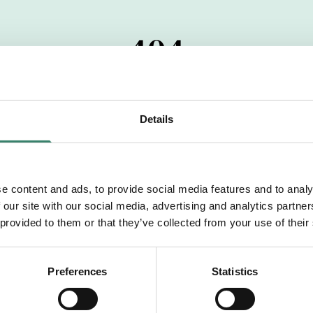
404
 startdatumet har passerats. Vi uppskattar verkligen dit
pdrag, ibland snabbare än vad vi hinner publicera d
Details
vi dig med mer information om våra aktuella uppdrag
drömuppdrag. Välkommen!
e content and ads, to provide social media features and to analy
 our site with our social media, advertising and analytics partn
Tillbaka till Sverek
 provided to them or that they’ve collected from your use of their
Preferences
Statistics