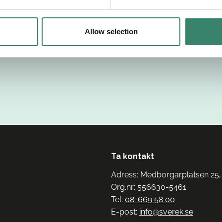
Allow selection
Ta kontakt
Adress: Medborgarplatsen 25,
Org.nr: 556630-5461
Tel:
08-669 58 00
E-post:
info@sverek.se