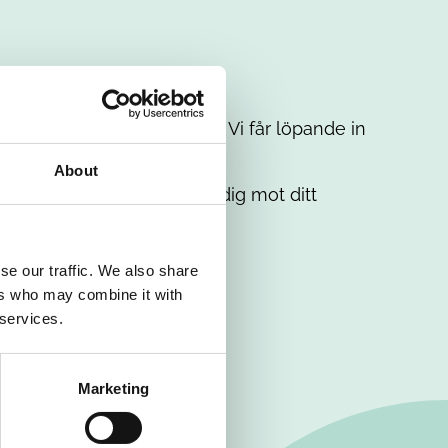
t intresse. Misströsta inte. Vi får löpande in
em.
About
. Tillsammans matchar vi dig mot ditt
se our traffic. We also share
ers who may combine it with
 services.
Marketing