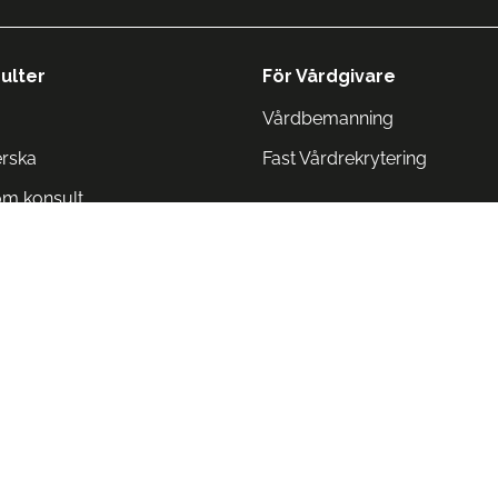
ulter
För Vårdgivare
Vårdbemanning
erska
Fast Vårdrekrytering
om konsult
Norge
 Danmark