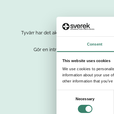
Tyvärr har det aktuella jobbet tagits bort då
up
Consent
Gör en intresseanmälan så kontaktar 
This website uses cookies
We use cookies to personalis
information about your use of
other information that you’ve
C
Necessary
o
n
s