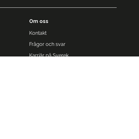
Om oss
Kontakt
Frågor och svar
Karriär på Sverek
Blodomloppet
Rädda liv på arbetstid