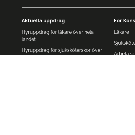
Aktuella uppdrag
För Kons
Hyruppdrag för läkare över hela
Läkare
landet
Sjuksköt
Hyruppdrag för sjuksköterskor över
Arbeta s
hela landet
Arbeta i 
Arbeta i