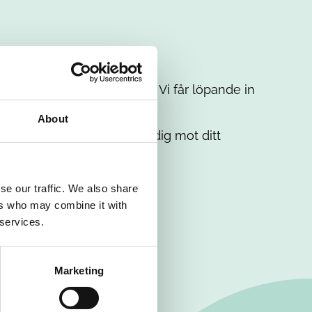
t intresse. Misströsta inte. Vi får löpande in
em.
About
. Tillsammans matchar vi dig mot ditt
se our traffic. We also share
ers who may combine it with
 services.
Marketing