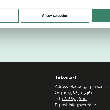
Allow selection
Ta kontakt
Adress: Medborgarplatsen 25,
Org.nr: 556630-5461
Tel:
08-669 58 00
E-post:
info@sverek.se