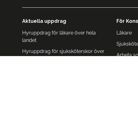
Aktuella uppdrag
För Kons
Hyruppdrag för läkare över hela
Läkare
landet
Sjuksköt
Hyruppdrag för sjuksköterskor över
Arbeta s
hela landet
Arbeta i 
Arbeta i