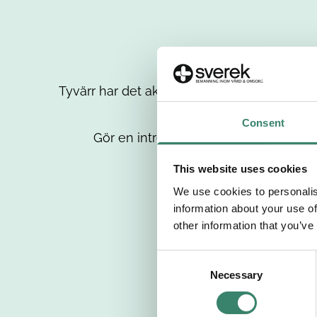
Tyvärr har det aktuella jobbet tagits bort då
up
Consent
Gör en intresseanmälan så kontaktar 
This website uses cookies
We use cookies to personalis
information about your use of
other information that you’ve
C
Necessary
o
n
s