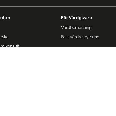
ulter
För Vårdgivare
Vårdbemanning
erska
Fast Vårdrekrytering
om konsult
Norge
 Danmark