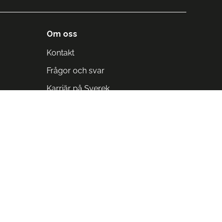
Om oss
Kontakt
Frågor och svar
Karriär på Sverek
Blodomloppet
Rädda liv på arbetstid