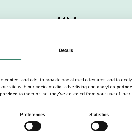
404
 startdatumet har passerats. Vi uppskattar verkligen dit
pdrag, ibland snabbare än vad vi hinner publicera d
Details
vi dig med mer information om våra aktuella uppdrag
drömuppdrag. Välkommen!
e content and ads, to provide social media features and to analy
 our site with our social media, advertising and analytics partn
Tillbaka till Sverek
 provided to them or that they’ve collected from your use of their
Preferences
Statistics