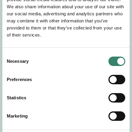
Gör en intresseanmälan så kontaktar vi dig med
We also share information about your use of our site with
mer information om våra aktuella uppdrag.
our social media, advertising and analytics partners who
Tillsammans matchar vi dig mot ditt
may combine it with other information that you’ve
drömuppdrag. Välkommen!
provided to them or that they’ve collected from your use
of their services.
Tillbaka till Sverek
C
Necessary
o
n
s
Preferences
e
n
t
Statistics
S
e
Marketing
l
e