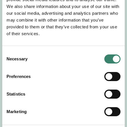
Gör en intresseanmälan så kontaktar vi dig med
We also share information about your use of our site with
mer information om våra aktuella uppdrag.
our social media, advertising and analytics partners who
Tillsammans matchar vi dig mot ditt
may combine it with other information that you’ve
drömuppdrag. Välkommen!
provided to them or that they’ve collected from your use
of their services.
Tillbaka till Sverek
C
Necessary
o
n
s
Preferences
e
n
t
Statistics
S
e
Marketing
l
e