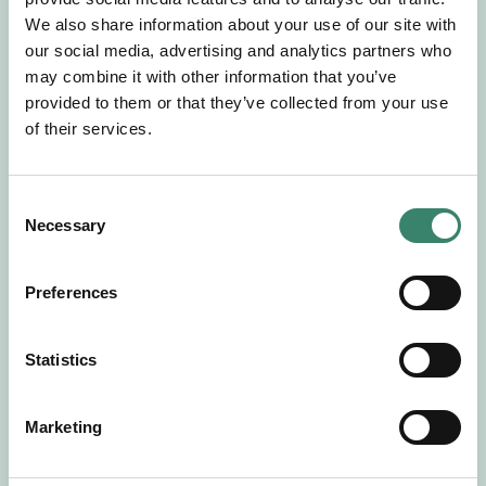
Gör en intresseanmälan så kontaktar vi dig med
We also share information about your use of our site with
mer information om våra aktuella uppdrag.
our social media, advertising and analytics partners who
Tillsammans matchar vi dig mot ditt
may combine it with other information that you’ve
drömuppdrag. Välkommen!
provided to them or that they’ve collected from your use
of their services.
Tillbaka till Sverek
C
Necessary
o
n
s
Preferences
e
n
t
Statistics
S
e
Marketing
l
e