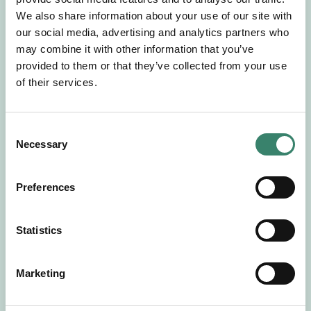
Gör en intresseanmälan så kontaktar vi dig med
We also share information about your use of our site with
mer information om våra aktuella uppdrag.
our social media, advertising and analytics partners who
Tillsammans matchar vi dig mot ditt
may combine it with other information that you’ve
drömuppdrag. Välkommen!
provided to them or that they’ve collected from your use
of their services.
Tillbaka till Sverek
C
Necessary
o
n
s
Preferences
e
n
t
Statistics
S
e
Marketing
l
e