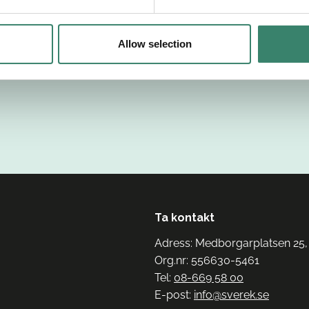
Allow selection
Ta kontakt
Adress: Medborgarplatsen 25,
Org.nr: 556630-5461
Tel:
08-669 58 00
E-post:
info@sverek.se