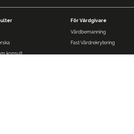
ulter
För Vårdgivare
Vårdbemanning
erska
Fast Vårdrekrytering
om konsult
Norge
 Danmark