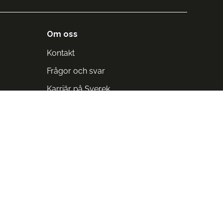
Om oss
Kontakt
Frågor och svar
Karriär på Sverek
Blodomloppet
Rädda liv på arbetstid