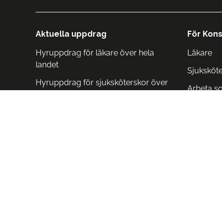
Aktuella uppdrag
För Kons
Hyruppdrag för läkare över hela
Läkare
landet
Sjuksköt
Hyruppdrag för sjuksköterskor över
Arbeta s
hela landet
Arbeta i 
Arbeta i