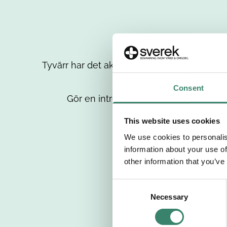
Tyvärr har det aktuella jobbet tagits bort då
up
Consent
Gör en intresseanmälan så kontaktar 
This website uses cookies
We use cookies to personalis
information about your use of
other information that you’ve
C
Necessary
o
n
s