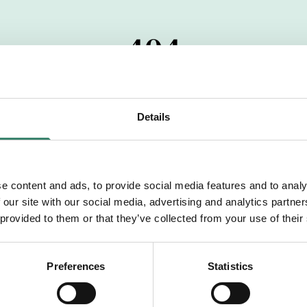
404
 startdatumet har passerats. Vi uppskattar verkligen dit
pdrag, ibland snabbare än vad vi hinner publicera d
Details
vi dig med mer information om våra aktuella uppdrag
drömuppdrag. Välkommen!
e content and ads, to provide social media features and to analy
 our site with our social media, advertising and analytics partn
Tillbaka till Sverek
 provided to them or that they’ve collected from your use of their
Preferences
Statistics