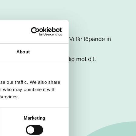
t intresse. Misströsta inte. Vi får löpande in
em.
About
. Tillsammans matchar vi dig mot ditt
se our traffic. We also share
ers who may combine it with
 services.
Marketing