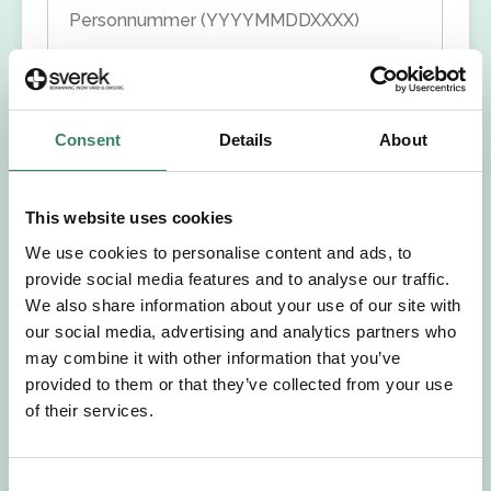
Personnummer (YYYYMMDDXXXX)
Förnamn
Consent
Details
About
Efternamn
Välj yrkesroll
This website uses cookies
We use cookies to personalise content and ads, to
Välj önskat arbetsområde
provide social media features and to analyse our traffic.
We also share information about your use of our site with
our social media, advertising and analytics partners who
Välj önskad anställningsform
may combine it with other information that you’ve
provided to them or that they’ve collected from your use
+46
of their services.
E-post
C