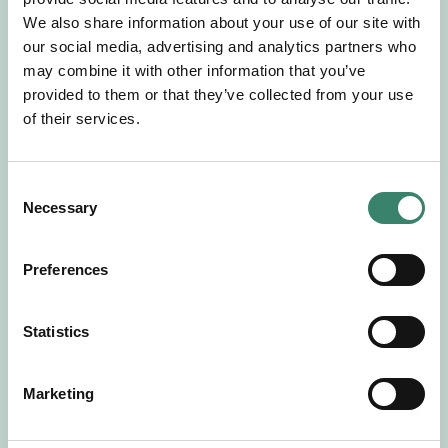
Gör en intresseanmälan så kontaktar vi dig med
We also share information about your use of our site with
mer information om våra aktuella uppdrag.
our social media, advertising and analytics partners who
Tillsammans matchar vi dig mot ditt
may combine it with other information that you’ve
drömuppdrag. Välkommen!
provided to them or that they’ve collected from your use
of their services.
Tillbaka till Sverek
C
Necessary
o
n
s
Preferences
e
n
t
Statistics
S
e
Marketing
l
e