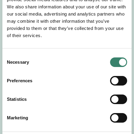
Gör en intresseanmälan så kontaktar vi dig med
We also share information about your use of our site with
mer information om våra aktuella uppdrag.
our social media, advertising and analytics partners who
Tillsammans matchar vi dig mot ditt
may combine it with other information that you’ve
drömuppdrag. Välkommen!
provided to them or that they’ve collected from your use
of their services.
Tillbaka till Sverek
C
Necessary
o
n
s
Preferences
e
n
t
Statistics
S
e
Marketing
l
e