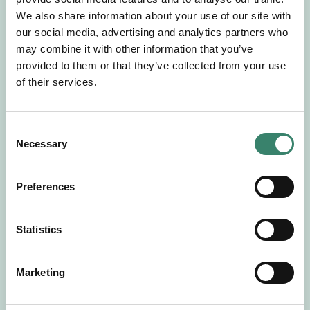
Gör en intresseanmälan så kontaktar vi dig med
We also share information about your use of our site with
mer information om våra aktuella uppdrag.
our social media, advertising and analytics partners who
Tillsammans matchar vi dig mot ditt
may combine it with other information that you’ve
drömuppdrag. Välkommen!
provided to them or that they’ve collected from your use
of their services.
Tillbaka till Sverek
C
Necessary
o
n
s
Preferences
e
n
t
Statistics
S
e
Marketing
l
e