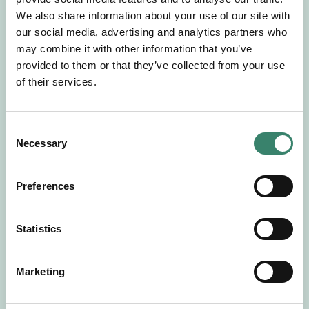
Gör en intresseanmälan så kontaktar vi dig med
We also share information about your use of our site with
mer information om våra aktuella uppdrag.
our social media, advertising and analytics partners who
Tillsammans matchar vi dig mot ditt
may combine it with other information that you’ve
drömuppdrag. Välkommen!
provided to them or that they’ve collected from your use
of their services.
Tillbaka till Sverek
C
Necessary
o
n
s
Preferences
e
n
t
Statistics
S
e
Marketing
l
e