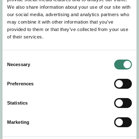
Gör en intresseanmälan så kontaktar vi dig med
We also share information about your use of our site with
mer information om våra aktuella uppdrag.
our social media, advertising and analytics partners who
Tillsammans matchar vi dig mot ditt
may combine it with other information that you’ve
drömuppdrag. Välkommen!
provided to them or that they’ve collected from your use
of their services.
Tillbaka till Sverek
C
Necessary
o
n
s
Preferences
e
n
t
Statistics
S
e
Marketing
l
e