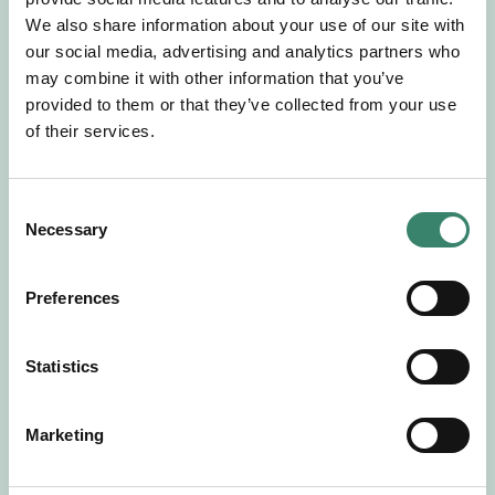
Gör en intresseanmälan så kontaktar vi dig med
We also share information about your use of our site with
mer information om våra aktuella uppdrag.
our social media, advertising and analytics partners who
Tillsammans matchar vi dig mot ditt
may combine it with other information that you’ve
drömuppdrag. Välkommen!
provided to them or that they’ve collected from your use
of their services.
Tillbaka till Sverek
C
Necessary
o
n
s
Preferences
e
n
t
Statistics
S
e
Marketing
l
e