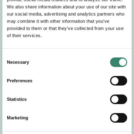
Gör en intresseanmälan så kontaktar vi dig med
We also share information about your use of our site with
mer information om våra aktuella uppdrag.
our social media, advertising and analytics partners who
Tillsammans matchar vi dig mot ditt
may combine it with other information that you’ve
drömuppdrag. Välkommen!
provided to them or that they’ve collected from your use
of their services.
Tillbaka till Sverek
C
Necessary
o
n
s
Preferences
e
n
t
Statistics
S
e
Marketing
l
e