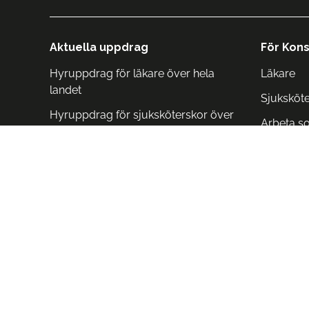
Aktuella uppdrag
För Kons
Hyruppdrag för läkare över hela
Läkare
landet
Sjuksköt
Hyruppdrag för sjuksköterskor över
Arbeta s
hela landet
Arbeta i 
Arbeta i