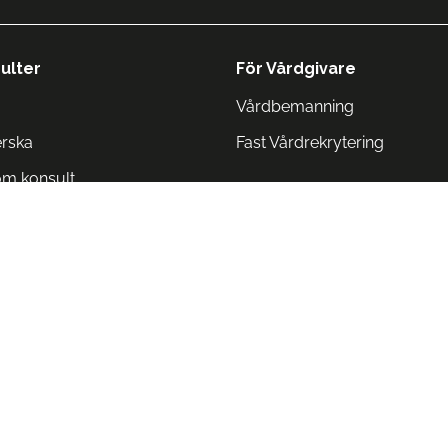
ulter
För Vårdgivare
Vårdbemanning
erska
Fast Vårdrekrytering
om konsult
Norge
 Danmark