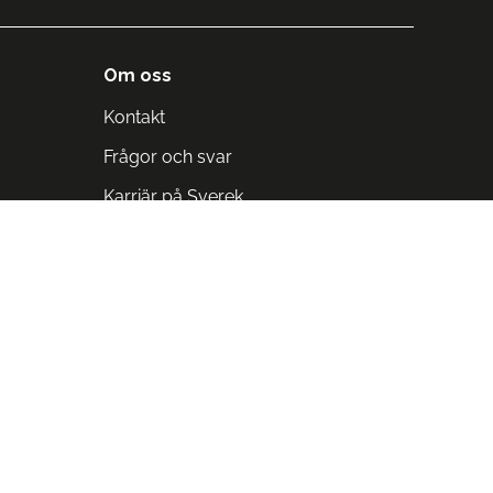
Om oss
Kontakt
Frågor och svar
Karriär på Sverek
Blodomloppet
Rädda liv på arbetstid