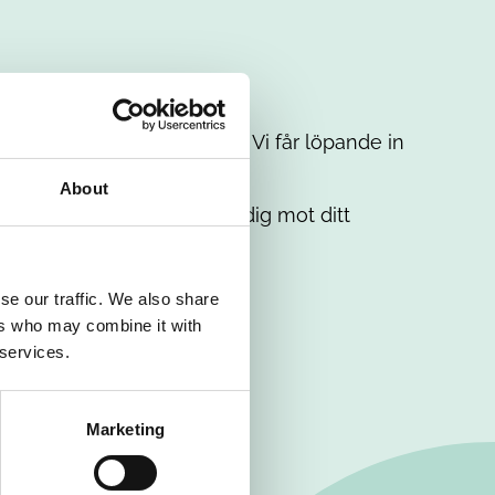
t intresse. Misströsta inte. Vi får löpande in
em.
About
. Tillsammans matchar vi dig mot ditt
se our traffic. We also share
ers who may combine it with
 services.
Marketing