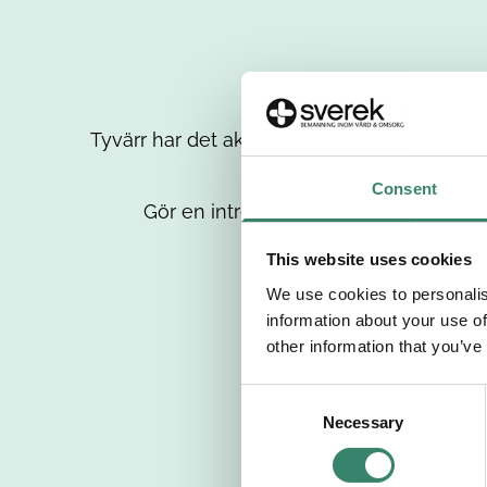
Tyvärr har det aktuella jobbet tagits bort då
up
Consent
Gör en intresseanmälan så kontaktar 
This website uses cookies
We use cookies to personalis
information about your use of
other information that you’ve
C
Necessary
o
n
s