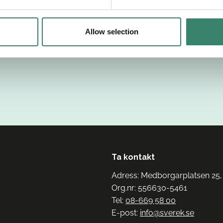
Allow selection
Ta kontakt
Adress: Medborgarplatsen 25,
Org.nr: 556630-5461
Tel:
08-669 58 00
E-post:
info@sverek.se