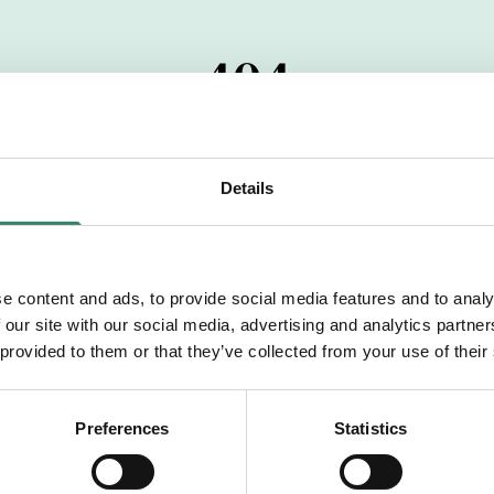
404
 startdatumet har passerats. Vi uppskattar verkligen dit
pdrag, ibland snabbare än vad vi hinner publicera d
Details
vi dig med mer information om våra aktuella uppdrag
drömuppdrag. Välkommen!
e content and ads, to provide social media features and to analy
 our site with our social media, advertising and analytics partn
Tillbaka till Sverek
 provided to them or that they’ve collected from your use of their
Preferences
Statistics