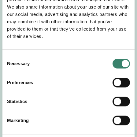
Gör en intresseanmälan så kontaktar vi dig med
We also share information about your use of our site with
mer information om våra aktuella uppdrag.
our social media, advertising and analytics partners who
Tillsammans matchar vi dig mot ditt
may combine it with other information that you’ve
drömuppdrag. Välkommen!
provided to them or that they’ve collected from your use
of their services.
Tillbaka till Sverek
C
Necessary
o
n
s
Preferences
e
n
t
Statistics
S
e
Marketing
l
e