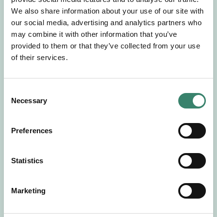
Gör en intresseanmälan så kontaktar vi dig med
We also share information about your use of our site with
mer information om våra aktuella uppdrag.
our social media, advertising and analytics partners who
Tillsammans matchar vi dig mot ditt
may combine it with other information that you’ve
drömuppdrag. Välkommen!
provided to them or that they’ve collected from your use
of their services.
Tillbaka till Sverek
C
Necessary
o
n
s
Preferences
e
n
t
Statistics
S
e
Marketing
l
e