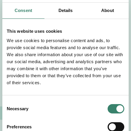
Efternamn
Consent
Details
About
Välj yrkesroll
This website uses cookies
Välj önskat arbetsområde
We use cookies to personalise content and ads, to
provide social media features and to analyse our traffic.
Välj önskad anställningsform
We also share information about your use of our site with
our social media, advertising and analytics partners who
may combine it with other information that you’ve
+46
provided to them or that they’ve collected from your use
of their services.
E-post
C
Jag godkänner Sverek’s
användarvillkor
och
Necessary
o
sekretesspolicy
.
n
s
Preferences
e