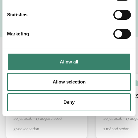
n
Visa intresse
t
Statistics
S
e
Marketing
l
e
c
Relaterade jobb
t
Allow all
i
o
n
Allow selection
SJUKSKÖTERSKA
SJUKSKÖTERSKA
Allmänsjuksköters
Allmänsjuk
Deny
ka
ka
20 juli 2026 - 17 augusti 2026
20 juli 2026 - 17 aug
3 veckor sedan
1 månad sedan