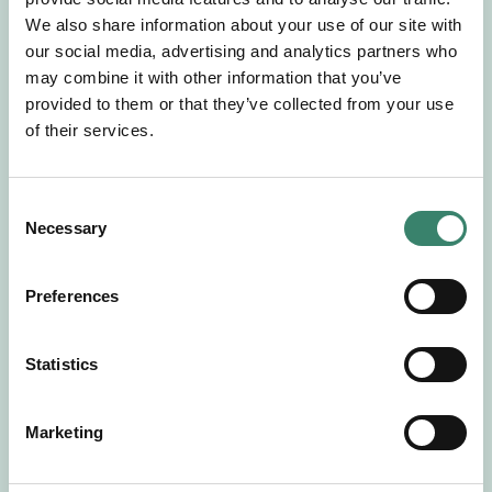
Gör en intresseanmälan så kontaktar vi dig med
We also share information about your use of our site with
mer information om våra aktuella uppdrag.
our social media, advertising and analytics partners who
Tillsammans matchar vi dig mot ditt
may combine it with other information that you’ve
drömuppdrag. Välkommen!
provided to them or that they’ve collected from your use
of their services.
Tillbaka till Sverek
C
Necessary
o
n
s
Preferences
e
n
t
Statistics
S
e
Marketing
l
e