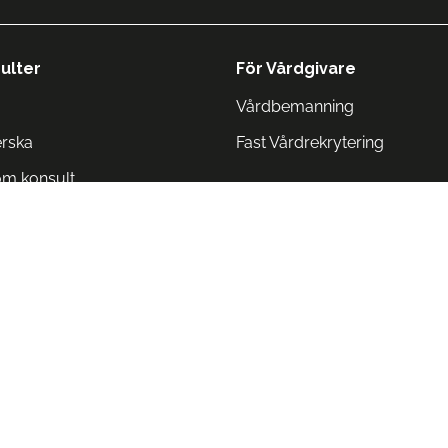
ulter
För Vårdgivare
Vårdbemanning
erska
Fast Vårdrekrytering
om konsult
Norge
 Danmark