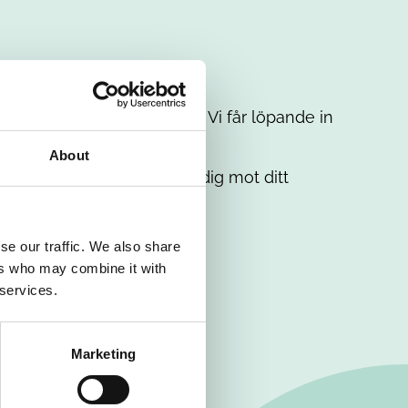
t intresse. Misströsta inte. Vi får löpande in
em.
About
. Tillsammans matchar vi dig mot ditt
se our traffic. We also share
ers who may combine it with
 services.
Marketing