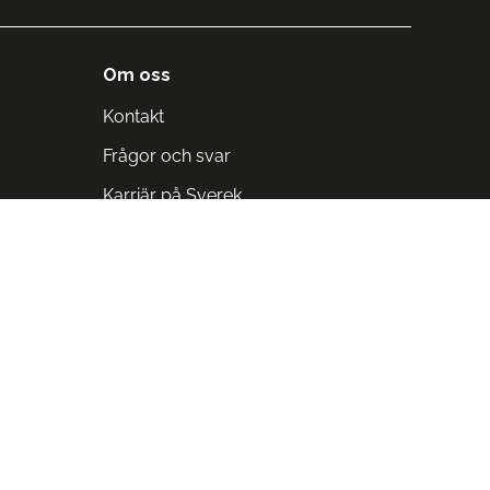
Om oss
Kontakt
Frågor och svar
Karriär på Sverek
Blodomloppet
Rädda liv på arbetstid