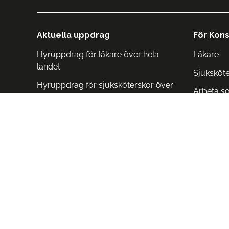
Aktuella uppdrag
För Kons
Hyruppdrag för läkare över hela
Läkare
landet
Sjuksköt
Hyruppdrag för sjuksköterskor över
Arbeta s
hela landet
Arbeta i 
Arbeta i