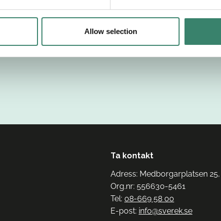
Allow selection
Ta kontakt
Adress: Medborgarplatsen 25,
Org.nr: 556630-5461
Tel:
08-669 58 00
E-post:
info@sverek.se