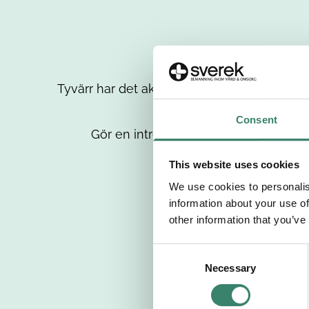
Tyvärr har det aktuella jobbet tagits bort då
up
Consent
Gör en intresseanmälan så kontaktar 
This website uses cookies
We use cookies to personalis
information about your use of
other information that you’ve
C
Necessary
o
n
s