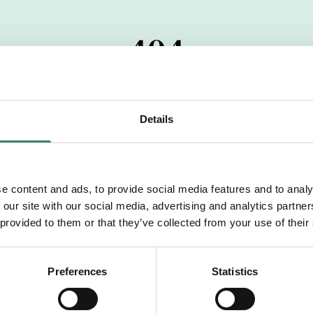
404
 startdatumet har passerats. Vi uppskattar verkligen dit
pdrag, ibland snabbare än vad vi hinner publicera d
Details
vi dig med mer information om våra aktuella uppdrag
drömuppdrag. Välkommen!
e content and ads, to provide social media features and to analy
 our site with our social media, advertising and analytics partn
Tillbaka till Sverek
 provided to them or that they’ve collected from your use of their
Preferences
Statistics