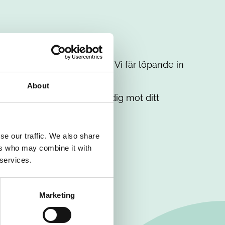
t intresse. Misströsta inte. Vi får löpande in
em.
About
. Tillsammans matchar vi dig mot ditt
se our traffic. We also share
ers who may combine it with
 services.
Marketing