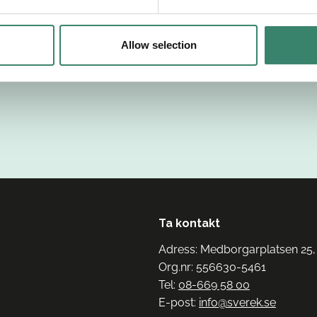
Allow selection
Ta kontakt
Adress: Medborgarplatsen 25,
Org.nr: 556630-5461
Tel:
08-669 58 00
E-post:
info@sverek.se