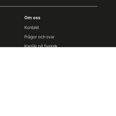
Om oss
Kontakt
Frågor och svar
Karriär på Sverek
Blodomloppet
Rädda liv på arbetstid