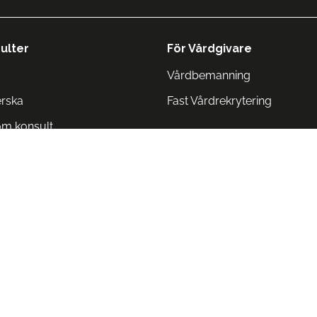
ulter
För Vårdgivare
Vårdbemanning
erska
Fast Vårdrekrytering
om konsult
Norge
 Danmark