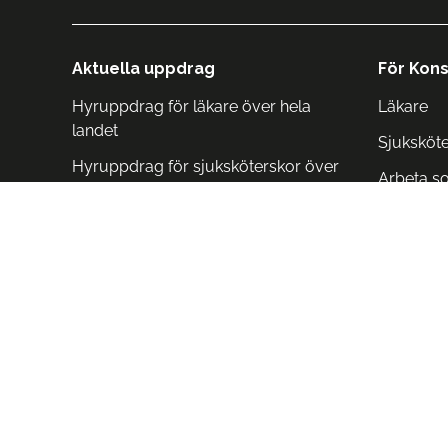
Aktuella uppdrag
För Kons
Hyruppdrag för läkare över hela
Läkare
landet
Sjuksköt
Hyruppdrag för sjuksköterskor över
Arbeta s
hela landet
Arbeta i 
Arbeta i