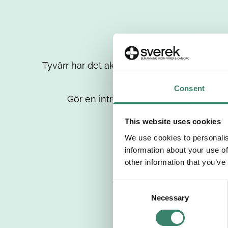
Tyvärr har det aktuella jobbet tagits bort då
up
Consent
Gör en intresseanmälan så kontaktar 
This website uses cookies
We use cookies to personalis
information about your use of
other information that you’ve
C
Necessary
o
n
s