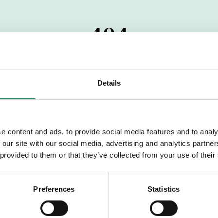
404
 startdatumet har passerats. Vi uppskattar verkligen dit
pdrag, ibland snabbare än vad vi hinner publicera d
Details
vi dig med mer information om våra aktuella uppdrag
drömuppdrag. Välkommen!
e content and ads, to provide social media features and to analy
 our site with our social media, advertising and analytics partn
Tillbaka till Sverek
 provided to them or that they’ve collected from your use of their
Preferences
Statistics