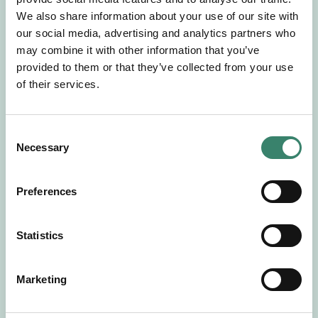
Gör en intresseanmälan så kontaktar vi dig med
We also share information about your use of our site with
mer information om våra aktuella uppdrag.
our social media, advertising and analytics partners who
Tillsammans matchar vi dig mot ditt
may combine it with other information that you’ve
drömuppdrag. Välkommen!
provided to them or that they’ve collected from your use
of their services.
Tillbaka till Sverek
C
Necessary
o
n
s
Preferences
e
n
t
Statistics
S
e
Marketing
l
e