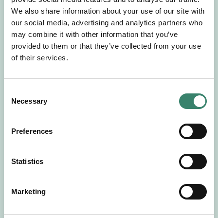
Gör en intresseanmälan så kontaktar vi dig med
We also share information about your use of our site with
mer information om våra aktuella uppdrag.
our social media, advertising and analytics partners who
Tillsammans matchar vi dig mot ditt
may combine it with other information that you’ve
drömuppdrag. Välkommen!
provided to them or that they’ve collected from your use
of their services.
Tillbaka till Sverek
C
Necessary
o
n
s
Preferences
e
n
t
Statistics
S
e
Marketing
l
e