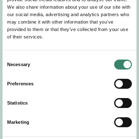
Gör en intresseanmälan så kontaktar vi dig med
We also share information about your use of our site with
mer information om våra aktuella uppdrag.
our social media, advertising and analytics partners who
Tillsammans matchar vi dig mot ditt
may combine it with other information that you’ve
drömuppdrag. Välkommen!
provided to them or that they’ve collected from your use
of their services.
Tillbaka till Sverek
C
Necessary
o
n
s
Preferences
e
n
t
Statistics
S
e
Marketing
l
e