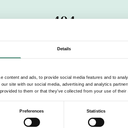
404
 startdatumet har passerats. Vi uppskattar verkligen dit
pdrag, ibland snabbare än vad vi hinner publicera d
Details
vi dig med mer information om våra aktuella uppdrag
drömuppdrag. Välkommen!
e content and ads, to provide social media features and to analy
 our site with our social media, advertising and analytics partn
Tillbaka till Sverek
 provided to them or that they’ve collected from your use of their
Preferences
Statistics