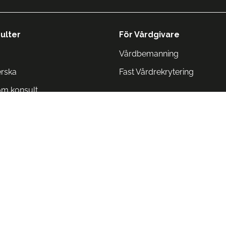
ulter
För Vårdgivare
Vårdbemanning
erska
Fast Vårdrekrytering
om konsult
Norge
 Danmark