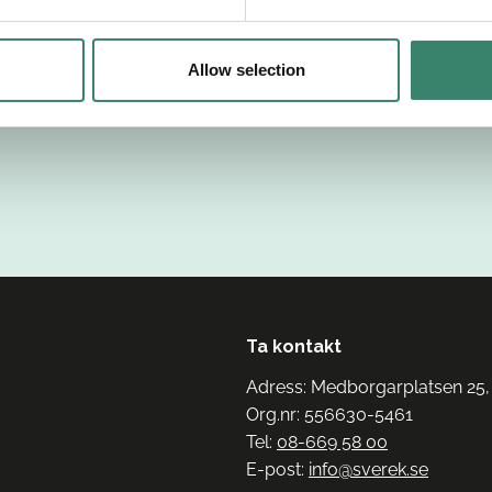
Allow selection
Ta kontakt
Adress: Medborgarplatsen 25,
Org.nr: 556630-5461
Tel:
08-669 58 00
E-post:
info@sverek.se