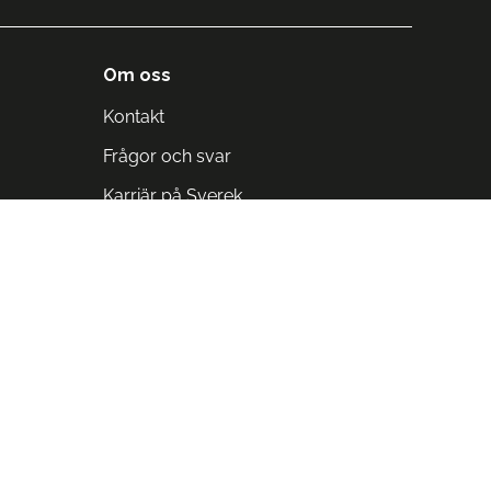
Om oss
Kontakt
Frågor och svar
Karriär på Sverek
Blodomloppet
Rädda liv på arbetstid