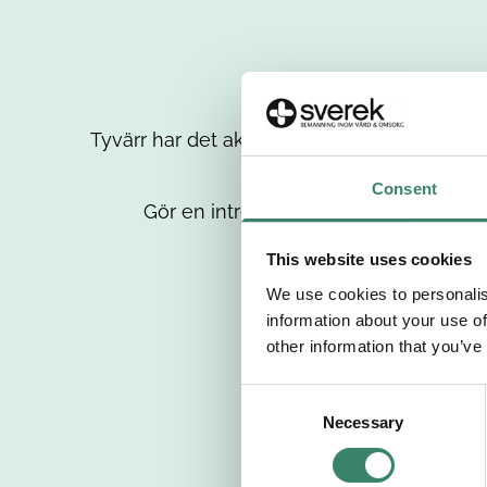
Tyvärr har det aktuella jobbet tagits bort då
up
Consent
Gör en intresseanmälan så kontaktar 
This website uses cookies
We use cookies to personalis
information about your use of
other information that you’ve
C
Necessary
o
n
s