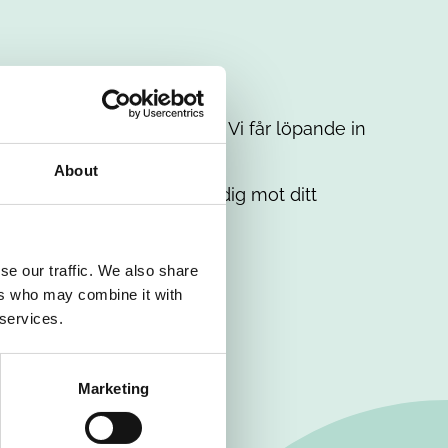
t intresse. Misströsta inte. Vi får löpande in
em.
About
. Tillsammans matchar vi dig mot ditt
se our traffic. We also share
ers who may combine it with
 services.
Marketing