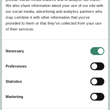
Gör en intresseanmälan så kontaktar vi dig med
We also share information about your use of our site with
mer information om våra aktuella uppdrag.
our social media, advertising and analytics partners who
Tillsammans matchar vi dig mot ditt
may combine it with other information that you’ve
drömuppdrag. Välkommen!
provided to them or that they’ve collected from your use
of their services.
Tillbaka till Sverek
C
Necessary
o
n
s
Preferences
e
n
t
Statistics
S
e
Marketing
l
e