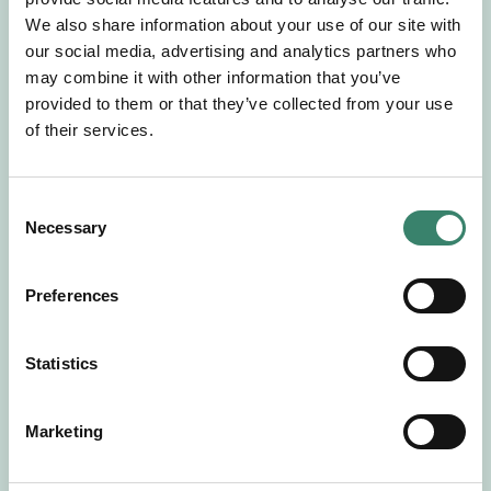
Gör en intresseanmälan så kontaktar vi dig med
We also share information about your use of our site with
mer information om våra aktuella uppdrag.
our social media, advertising and analytics partners who
Tillsammans matchar vi dig mot ditt
may combine it with other information that you’ve
drömuppdrag. Välkommen!
provided to them or that they’ve collected from your use
of their services.
Tillbaka till Sverek
C
Necessary
o
n
s
Preferences
e
n
t
Statistics
S
e
Marketing
l
e