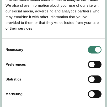
Gör en intresseanmälan så kontaktar vi dig med
We also share information about your use of our site with
mer information om våra aktuella uppdrag.
our social media, advertising and analytics partners who
Tillsammans matchar vi dig mot ditt
may combine it with other information that you’ve
drömuppdrag. Välkommen!
provided to them or that they’ve collected from your use
of their services.
Tillbaka till Sverek
C
Necessary
o
n
s
Preferences
e
n
t
Statistics
S
e
Marketing
l
e