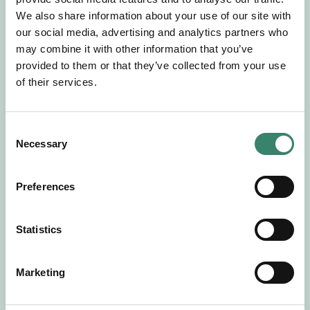
Gör en intresseanmälan så kontaktar vi dig med
We also share information about your use of our site with
mer information om våra aktuella uppdrag.
our social media, advertising and analytics partners who
Tillsammans matchar vi dig mot ditt
may combine it with other information that you’ve
drömuppdrag. Välkommen!
provided to them or that they’ve collected from your use
of their services.
Tillbaka till Sverek
C
Necessary
o
n
s
Preferences
e
n
t
Statistics
S
e
Marketing
l
e