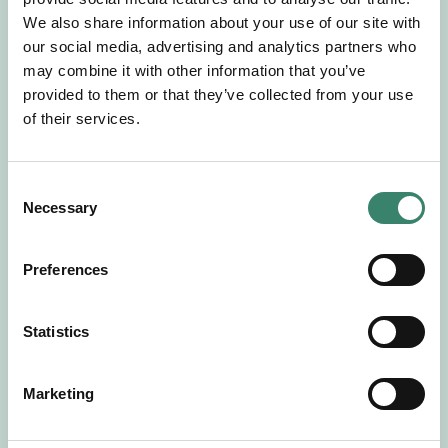
Gör en intresseanmälan så kontaktar vi dig med
We also share information about your use of our site with
mer information om våra aktuella uppdrag.
our social media, advertising and analytics partners who
Tillsammans matchar vi dig mot ditt
may combine it with other information that you’ve
drömuppdrag. Välkommen!
provided to them or that they’ve collected from your use
of their services.
Tillbaka till Sverek
C
Necessary
o
n
s
Preferences
e
n
t
Statistics
S
e
Marketing
l
e