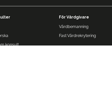
ulter
För Vårdgivare
Vårdbemanning
erska
Fast Vårdrekrytering
om konsult
Norge
 Danmark