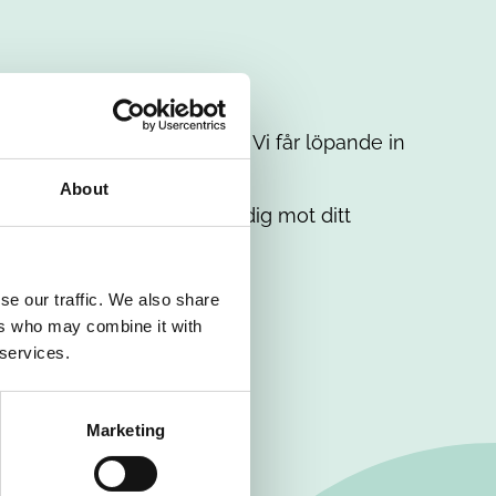
t intresse. Misströsta inte. Vi får löpande in
em.
About
. Tillsammans matchar vi dig mot ditt
se our traffic. We also share
ers who may combine it with
 services.
Marketing