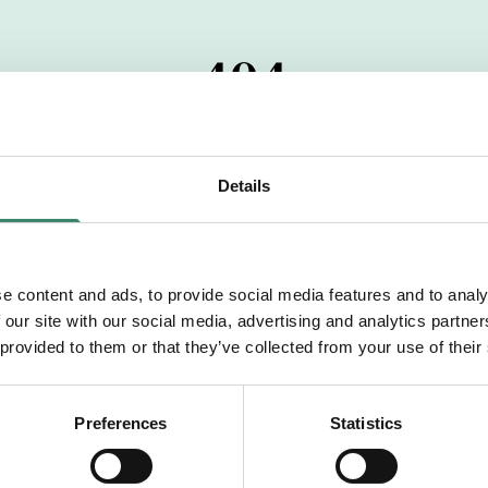
404
 startdatumet har passerats. Vi uppskattar verkligen dit
pdrag, ibland snabbare än vad vi hinner publicera d
Details
vi dig med mer information om våra aktuella uppdrag
drömuppdrag. Välkommen!
e content and ads, to provide social media features and to analy
 our site with our social media, advertising and analytics partn
Tillbaka till Sverek
 provided to them or that they’ve collected from your use of their
Preferences
Statistics