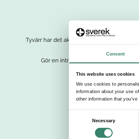
Tyvärr har det aktuella jobbet tagits bort då
up
Consent
Gör en intresseanmälan så kontaktar 
This website uses cookies
We use cookies to personalis
information about your use of
other information that you’ve
C
Necessary
o
n
s