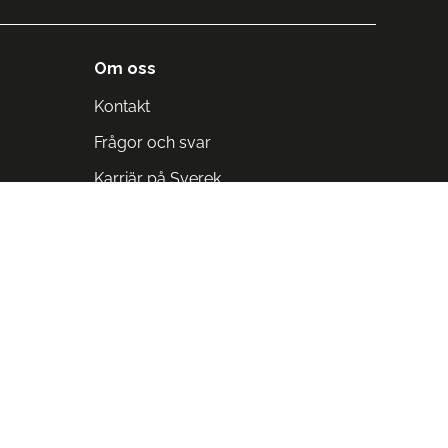
Om oss
Kontakt
Frågor och svar
Karriär på Sverek
Blodomloppet
Rädda liv på arbetstid