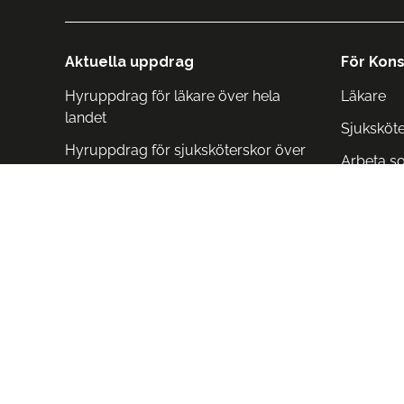
Aktuella uppdrag
För Kons
Hyruppdrag för läkare över hela
Läkare
landet
Sjuksköt
Hyruppdrag för sjuksköterskor över
Arbeta s
hela landet
Arbeta i 
Arbeta i