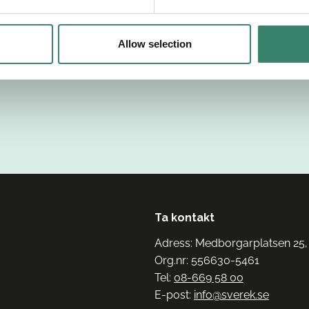
Allow selection
Ta kontakt
Adress: Medborgarplatsen 25,
Org.nr: 556630-5461
Tel:
08-669 58 00
E-post:
info@sverek.se