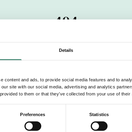
404
 startdatumet har passerats. Vi uppskattar verkligen dit
pdrag, ibland snabbare än vad vi hinner publicera d
Details
vi dig med mer information om våra aktuella uppdrag
drömuppdrag. Välkommen!
e content and ads, to provide social media features and to analy
 our site with our social media, advertising and analytics partn
Tillbaka till Sverek
 provided to them or that they’ve collected from your use of their
Preferences
Statistics