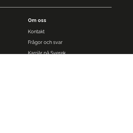
Om oss
Kontakt
Frågor och svar
Karriär på Sverek
Blodomloppet
Rädda liv på arbetstid