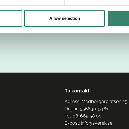
Allow selection
Ta kontakt
Adress: Medborgarplatsen 25,
Org.nr: 556630-5461
Tel:
08-669 58 00
E-post:
info@sverek.se