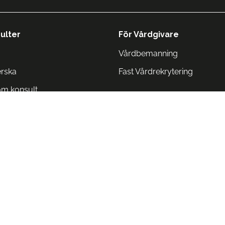
ulter
För Vårdgivare
Vårdbemanning
erska
Fast Vårdrekrytering
om konsult
Norge
 Danmark