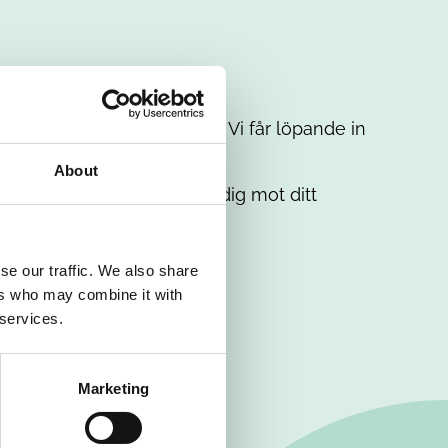
t intresse. Misströsta inte. Vi får löpande in
em.
About
. Tillsammans matchar vi dig mot ditt
se our traffic. We also share
ers who may combine it with
 services.
Marketing