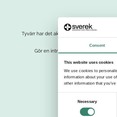
Tyvärr har det aktuella jobbet tagits bort då
up
Consent
Gör en intresseanmälan så kontaktar 
This website uses cookies
We use cookies to personalis
information about your use of
other information that you’ve
C
Necessary
o
n
s