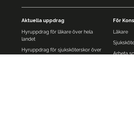
Aktuella uppdrag
För Kons
Hyruppdrag för läkare över hela
Läkare
landet
Sjuksköt
Hyruppdrag för sjuksköterskor över
Arbeta s
hela landet
Arbeta i 
Arbeta i