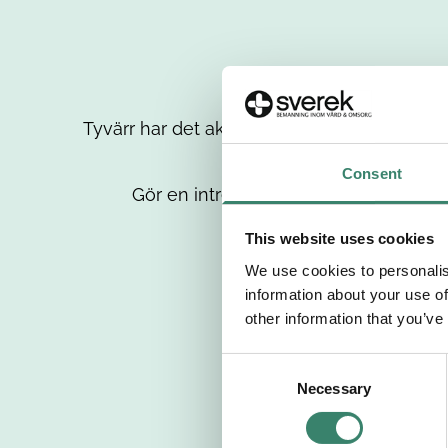
Tyvärr har det aktuella jobbet tagits bort då
up
Consent
Gör en intresseanmälan så kontaktar 
This website uses cookies
We use cookies to personalis
information about your use of
other information that you’ve
C
Necessary
o
n
s