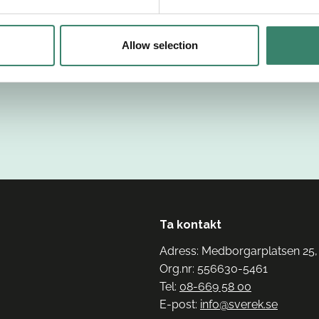
Allow selection
Ta kontakt
Adress: Medborgarplatsen 25,
Org.nr: 556630-5461
Tel:
08-669 58 00
E-post:
info@sverek.se