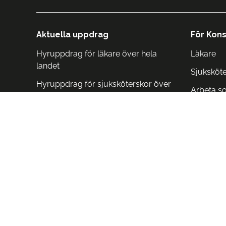
Aktuella uppdrag
För Kons
Hyruppdrag för läkare över hela
Läkare
landet
Sjuksköt
Hyruppdrag för sjuksköterskor över
Arbeta s
hela landet
Arbeta i 
Arbeta i