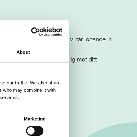
t intresse. Misströsta inte. Vi får löpande in
em.
About
. Tillsammans matchar vi dig mot ditt
se our traffic. We also share
ers who may combine it with
 services.
Marketing