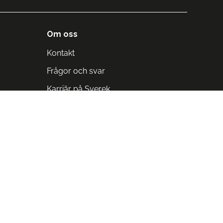
Om oss
Kontakt
Frågor och svar
Karriär på Sverek
Blodomloppet
Rädda liv på arbetstid