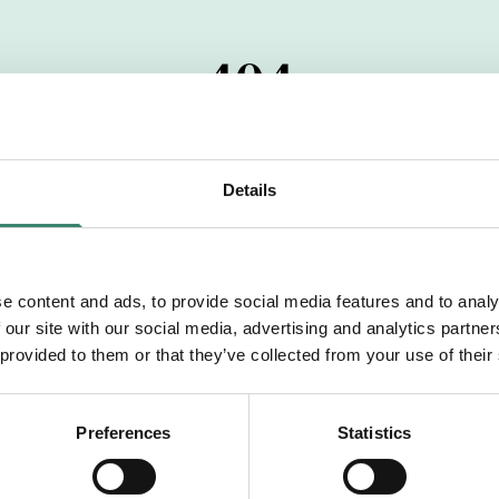
404
 startdatumet har passerats. Vi uppskattar verkligen dit
pdrag, ibland snabbare än vad vi hinner publicera d
Details
vi dig med mer information om våra aktuella uppdrag
drömuppdrag. Välkommen!
e content and ads, to provide social media features and to analy
 our site with our social media, advertising and analytics partn
Tillbaka till Sverek
 provided to them or that they’ve collected from your use of their
Preferences
Statistics