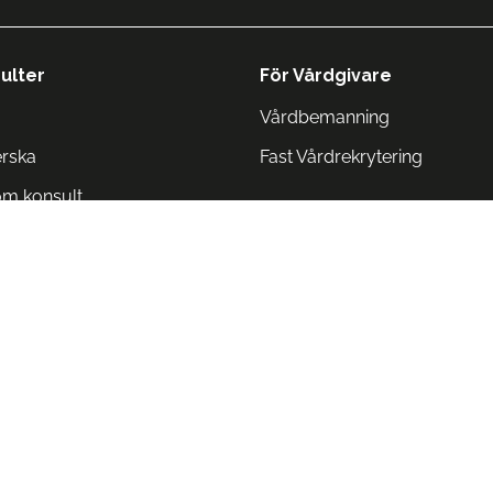
ulter
För Vårdgivare
Vårdbemanning
erska
Fast Vårdrekrytering
om konsult
Norge
 Danmark